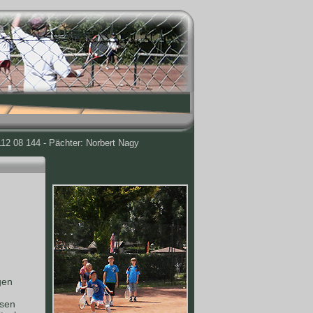
12 08 144 - Pächter: Norbert Nagy
gen
ssen