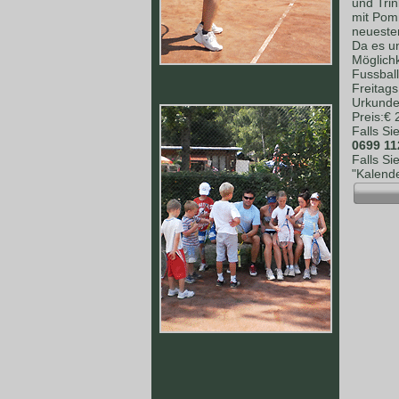
und Tri
mit Pomm
neuesten
Da es un
Möglich
Fussball
Freitag
Urkunden
Preis:€
Falls Si
0699 11
Falls Si
"Kalende