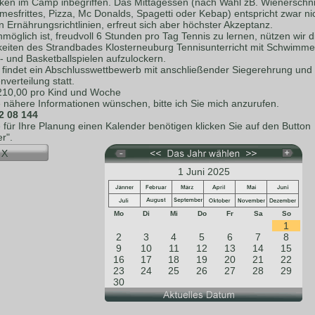
nken im Camp inbegriffen. Das Mittagessen (nach Wahl zB. Wienerschni
esfrittes, Pizza, Mc Donalds, Spagetti oder Kebap) entspricht zwar ni
 Ernährungsrichtlinien, erfreut sich aber höchster Akzeptanz.
möglich ist, freudvoll 6 Stunden pro Tag Tennis zu lernen, nützen wir d
keiten des Strandbades Klosterneuburg Tennisunterricht mit Schwimme
- und Basketballspielen aufzulockern.
s findet ein Abschlusswettbewerb mit anschließender Siegerehrung und
verteilung statt.
 210,00 pro Kind und Woche
e nähere Informationen wünschen, bitte ich Sie mich anzurufen.
2 08 144
e für Ihre Planung einen Kalender benötigen klicken Sie auf den Button
r".
1 Juni 2025
Mo
Di
Mi
Do
Fr
Sa
So
1
2
3
4
5
6
7
8
9
10
11
12
13
14
15
16
17
18
19
20
21
22
23
24
25
26
27
28
29
30