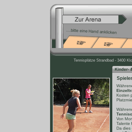
Tennisplätze Strandbad - 3400 Kl
Spiele
Währene
Einzelt
Kosten 
Platzmie
Während
Tennisc
Von Mont
Talente 
Da dies 