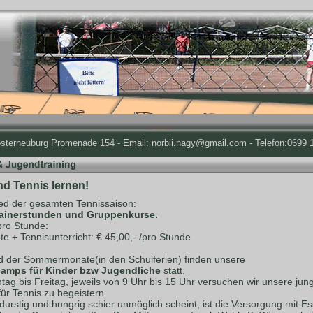
osterneuburg Promenade 154 - Email: norbii.nagy@gmail.com - Telefon:0699 1
nd Tennis lernen!
d der gesamten Tennissaison:
rainerstunden und Gruppenkurse.
pro Stunde:
te + Tennisunterricht: € 45,00,- /pro Stunde
 der Sommermonate(in den Schulferien) finden unsere
amps für Kinder bzw Jugendliche
statt.
ag bis Freitag, jeweils von 9 Uhr bis 15 Uhr versuchen wir unsere jun
für Tennis zu begeistern.
durstig und hungrig schier unmöglich scheint, ist die Versorgung mit E