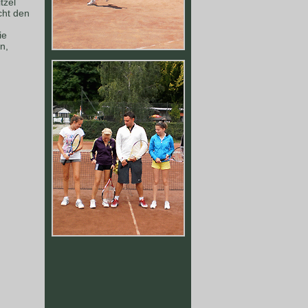
tzel
cht den
ie
n,