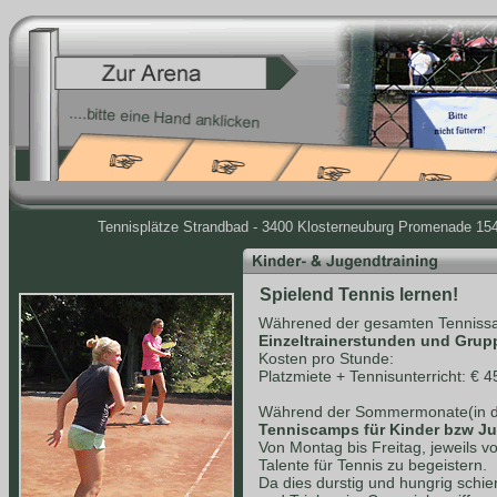
Tennisplätze Strandbad - 3400 Klosterneuburg Promenade 154 
Spielend Tennis lernen!
Währened der gesamten Tennissa
Einzeltrainerstunden und Grup
Kosten pro Stunde:
Platzmiete + Tennisunterricht: € 4
Während der Sommermonate(in de
Tenniscamps für Kinder bzw J
Von Montag bis Freitag, jeweils v
Talente für Tennis zu begeistern.
Da dies durstig und hungrig schie