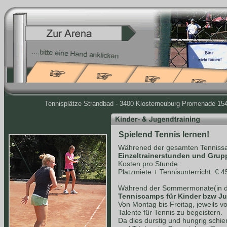
Tennisplätze Strandbad - 3400 Klosterneuburg Promenade 154 
Spielend Tennis lernen!
Währened der gesamten Tennissa
Einzeltrainerstunden und Grup
Kosten pro Stunde:
Platzmiete + Tennisunterricht: € 4
Während der Sommermonate(in de
Tenniscamps für Kinder bzw J
Von Montag bis Freitag, jeweils v
Talente für Tennis zu begeistern.
Da dies durstig und hungrig schie