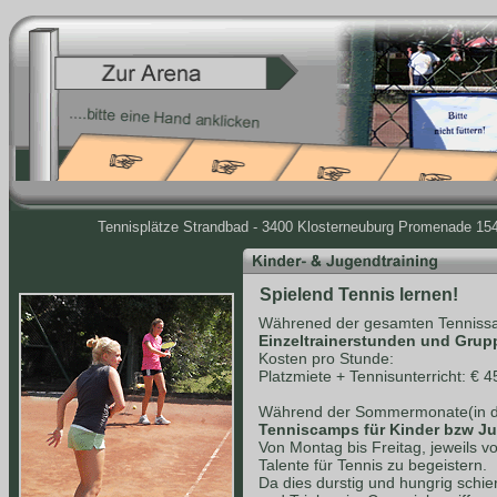
Tennisplätze Strandbad - 3400 Klosterneuburg Promenade 154 
Spielend Tennis lernen!
Währened der gesamten Tennissa
Einzeltrainerstunden und Grup
Kosten pro Stunde:
Platzmiete + Tennisunterricht: € 4
Während der Sommermonate(in de
Tenniscamps für Kinder bzw J
Von Montag bis Freitag, jeweils v
Talente für Tennis zu begeistern.
Da dies durstig und hungrig schie