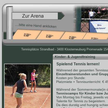
Tennisplätze Strandbad - 3400 Klosterneuburg Promenade 154 
Spielend Tennis lernen!
Währened der gesamten Tennissa
Einzeltrainerstunden und Grup
Kosten pro Stunde:
Platzmiete + Tennisunterricht: € 4
Während der Sommermonate(in de
Tenniscamps für Kinder bzw J
Von Montag bis Freitag, jeweils v
Talente für Tennis zu begeistern.
Da dies durstig und hungrig schie