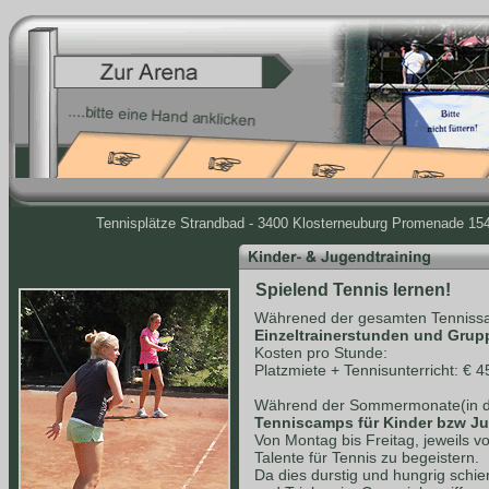
Tennisplätze Strandbad - 3400 Klosterneuburg Promenade 154 
Spielend Tennis lernen!
Währened der gesamten Tennissa
Einzeltrainerstunden und Grup
Kosten pro Stunde:
Platzmiete + Tennisunterricht: € 4
Während der Sommermonate(in de
Tenniscamps für Kinder bzw J
Von Montag bis Freitag, jeweils v
Talente für Tennis zu begeistern.
Da dies durstig und hungrig schie