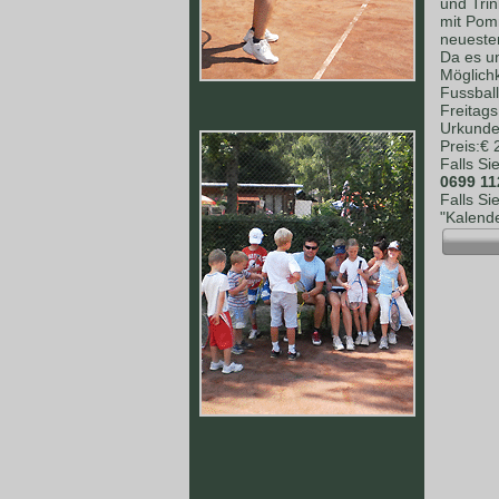
und Tri
mit Pomm
neuesten
Da es un
Möglich
Fussball
Freitag
Urkunden
Preis:€
Falls Si
0699 11
Falls Si
"Kalende