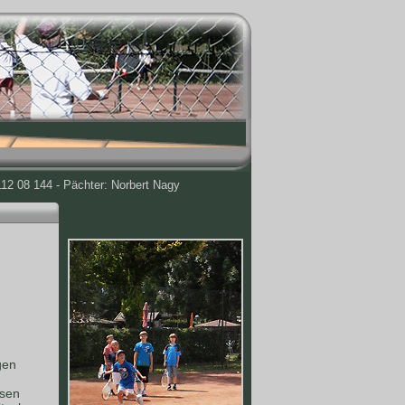
12 08 144 - Pächter: Norbert Nagy
gen
ssen