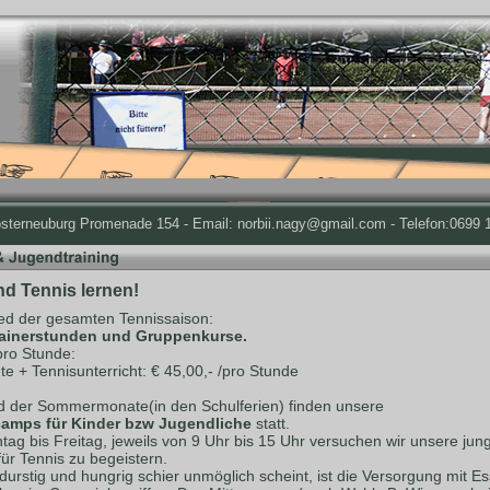
osterneuburg Promenade 154 - Email: norbii.nagy@gmail.com - Telefon:0699 1
nd Tennis lernen!
d der gesamten Tennissaison:
rainerstunden und Gruppenkurse.
pro Stunde:
te + Tennisunterricht: € 45,00,- /pro Stunde
 der Sommermonate(in den Schulferien) finden unsere
amps für Kinder bzw Jugendliche
statt.
ag bis Freitag, jeweils von 9 Uhr bis 15 Uhr versuchen wir unsere jun
für Tennis zu begeistern.
durstig und hungrig schier unmöglich scheint, ist die Versorgung mit E