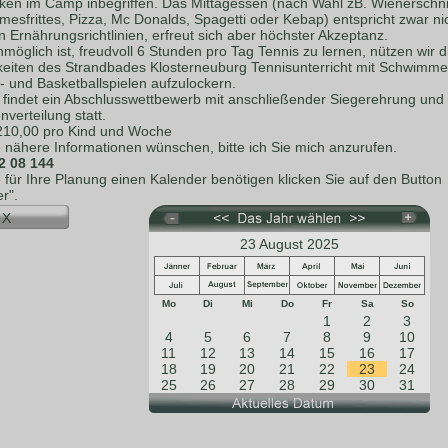
nken im Camp inbegriffen. Das Mittagessen (nach Wahl zB. Wienerschni
esfrittes, Pizza, Mc Donalds, Spagetti oder Kebap) entspricht zwar ni
 Ernährungsrichtlinien, erfreut sich aber höchster Akzeptanz.
möglich ist, freudvoll 6 Stunden pro Tag Tennis zu lernen, nützen wir d
keiten des Strandbades Klosterneuburg Tennisunterricht mit Schwimme
- und Basketballspielen aufzulockern.
s findet ein Abschlusswettbewerb mit anschließender Siegerehrung und
verteilung statt.
 210,00 pro Kind und Woche
e nähere Informationen wünschen, bitte ich Sie mich anzurufen.
2 08 144
e für Ihre Planung einen Kalender benötigen klicken Sie auf den Button
r".
23 August 2025
Mo
Di
Mi
Do
Fr
Sa
So
1
2
3
4
5
6
7
8
9
10
11
12
13
14
15
16
17
18
19
20
21
22
23
24
25
26
27
28
29
30
31