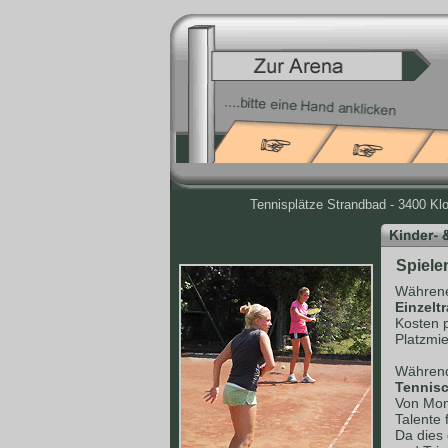
Tennisplätze Strandbad - 3400 Kl
Spiele
Währene
Einzelt
Kosten 
Platzmie
Während
Tennisc
Von Mont
Talente 
Da dies 