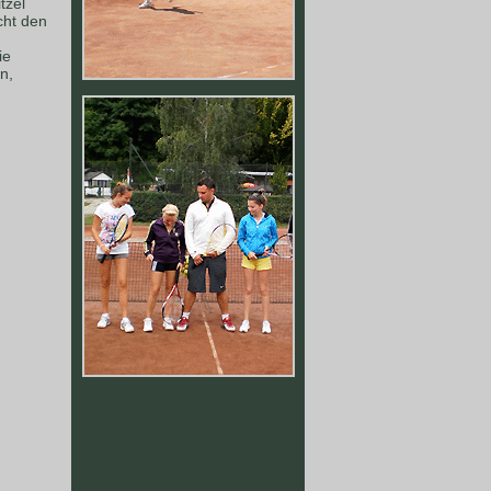
tzel
cht den
ie
n,