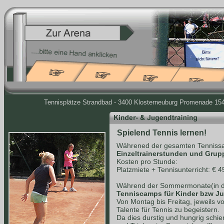
Tennisplätze Strandbad - 3400 Klosterneuburg Promenade 154 
Spielend Tennis lernen!
Währened der gesamten Tennissa
Einzeltrainerstunden und Grup
Kosten pro Stunde:
Platzmiete + Tennisunterricht: € 4
Während der Sommermonate(in de
Tenniscamps für Kinder bzw J
Von Montag bis Freitag, jeweils v
Talente für Tennis zu begeistern.
Da dies durstig und hungrig schie