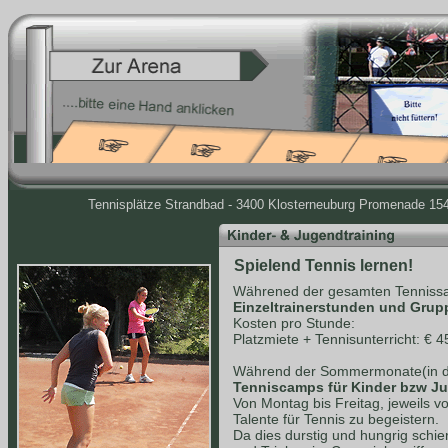
Tennisplätze Strandbad - 3400 Klosterneuburg Promenade 154 
Spielend Tennis lernen!
Währened der gesamten Tennissa
Einzeltrainerstunden und Grup
Kosten pro Stunde:
Platzmiete + Tennisunterricht: € 4
Während der Sommermonate(in de
Tenniscamps für Kinder bzw J
Von Montag bis Freitag, jeweils v
Talente für Tennis zu begeistern.
Da dies durstig und hungrig schie