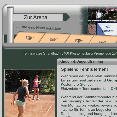
Tennisplätze Strandbad - 3400 Klosterneuburg Promenade 154 
Spielend Tennis lernen!
Währened der gesamten Tennissa
Einzeltrainerstunden und Grup
Kosten pro Stunde:
Platzmiete + Tennisunterricht: € 4
Während der Sommermonate(in de
Tenniscamps für Kinder bzw J
Von Montag bis Freitag, jeweils v
Talente für Tennis zu begeistern.
Da dies durstig und hungrig schie