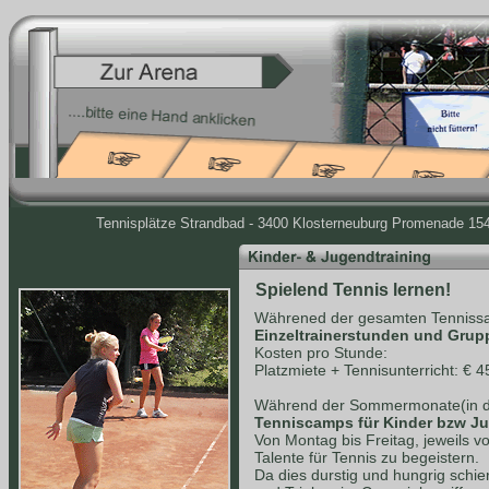
Tennisplätze Strandbad - 3400 Klosterneuburg Promenade 154 
Spielend Tennis lernen!
Währened der gesamten Tennissa
Einzeltrainerstunden und Grup
Kosten pro Stunde:
Platzmiete + Tennisunterricht: € 4
Während der Sommermonate(in de
Tenniscamps für Kinder bzw J
Von Montag bis Freitag, jeweils v
Talente für Tennis zu begeistern.
Da dies durstig und hungrig schie