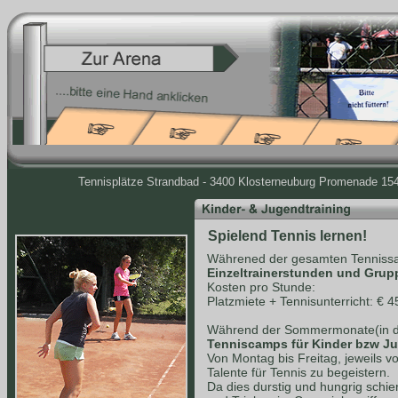
Tennisplätze Strandbad - 3400 Klosterneuburg Promenade 154 
Spielend Tennis lernen!
Währened der gesamten Tennissa
Einzeltrainerstunden und Grup
Kosten pro Stunde:
Platzmiete + Tennisunterricht: € 4
Während der Sommermonate(in de
Tenniscamps für Kinder bzw J
Von Montag bis Freitag, jeweils v
Talente für Tennis zu begeistern.
Da dies durstig und hungrig schie